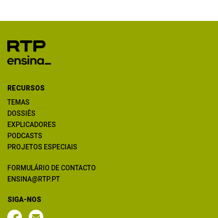
RECURSOS
TEMAS
DOSSIÊS
EXPLICADORES
PODCASTS
PROJETOS ESPECIAIS
FORMULÁRIO DE CONTACTO
ENSINA@RTP.PT
SIGA-NOS