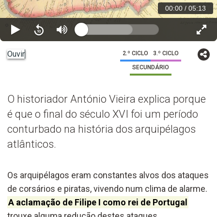
00:00
/
05:13
Ouvir
2.º CICLO
3.º CICLO
SECUNDÁRIO
O historiador António Vieira explica porque
é que o final do século XVI foi um período
conturbado na história dos arquipélagos
atlânticos.
Os arquipélagos eram constantes alvos dos ataques
de corsários e piratas, vivendo num clima de alarme.
A aclamação de Filipe I como rei de Portugal
trouxe alguma redução destes ataques.