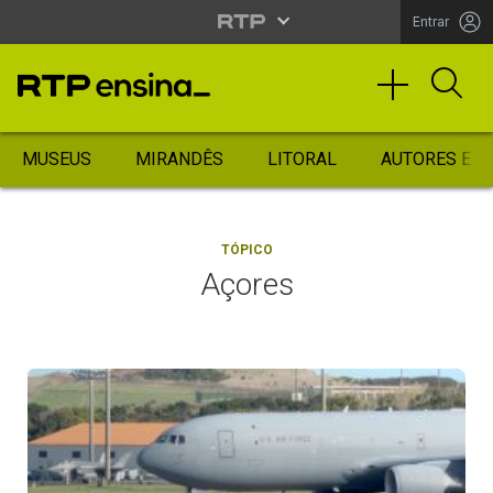
Entrar
MUSEUS
MIRANDÊS
LITORAL
AUTORES ES
TÓPICO
Açores