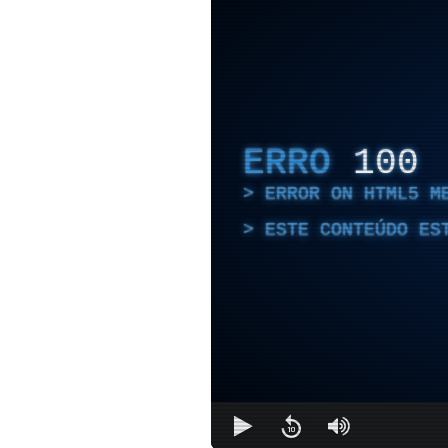
ERRO
100
ERROR ON HTML5 M
ESTE CONTEÚDO ES