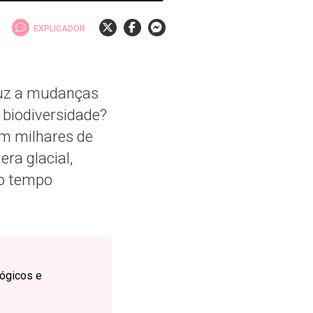
EXPLICADOR
duz a mudanças
biodiversidade?
om milhares de
ra glacial,
no tempo
lógicos e