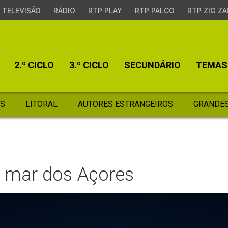
TELEVISÃO
RÁDIO
RTP PLAY
RTP PALCO
RTP ZIG ZA
2.º CICLO
3.º CICLO
SECUNDÁRIO
TEMAS
S
LITORAL
AUTORES ESTRANGEIROS
GRANDES
 mar dos Açores