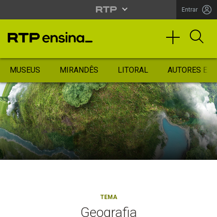
Entrar
MUSEUS
MIRANDÊS
LITORAL
AUTORES ES
TEMA
Geografia