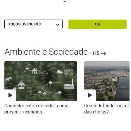
Escolher Ciclo
Filtrar por Ciclo
OK
Ambiente e Sociedade
+ 115
Combater antes de arder: como
Como defender os mei
prevenir incêndios
das cheias?