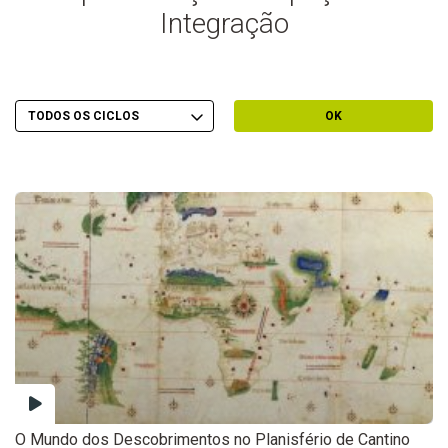
Integração
Escolher Ciclo
Filtrar por Ciclo
OK
O Mundo dos Descobrimentos no Planisfério de Cantino