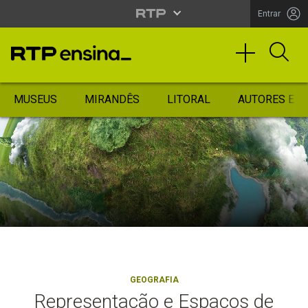
Entrar
MUSEUS
MIRANDÊS
LITORAL
AUTORES ES
GEOGRAFIA
Representação e Espaços de