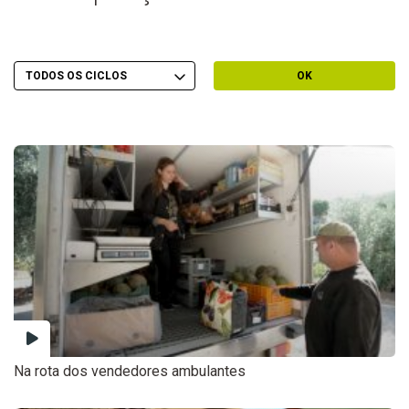
Escolher Ciclo
Filtrar por Ciclo
OK
Na rota dos vendedores ambulantes