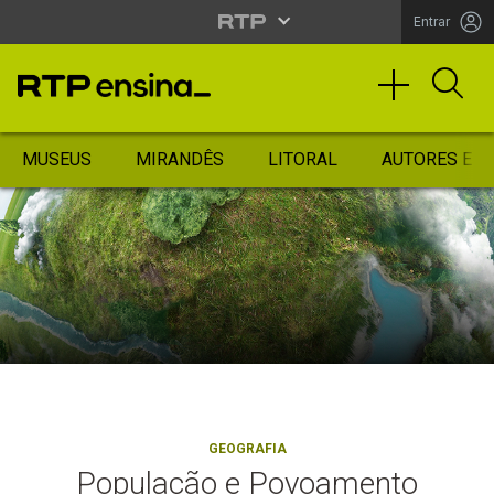
Entrar
MUSEUS
MIRANDÊS
LITORAL
AUTORES ES
GEOGRAFIA
População e Povoamento