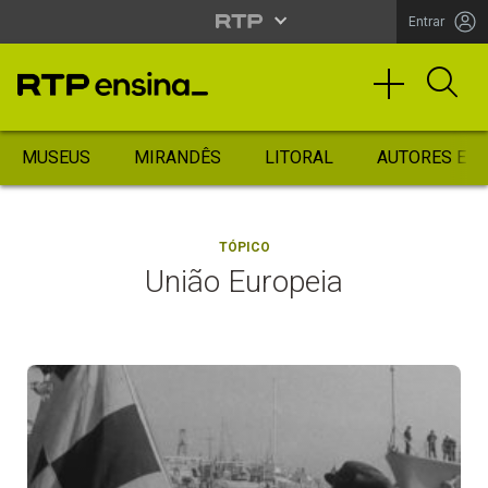
Entrar
MUSEUS
MIRANDÊS
LITORAL
AUTORES ES
TÓPICO
União Europeia