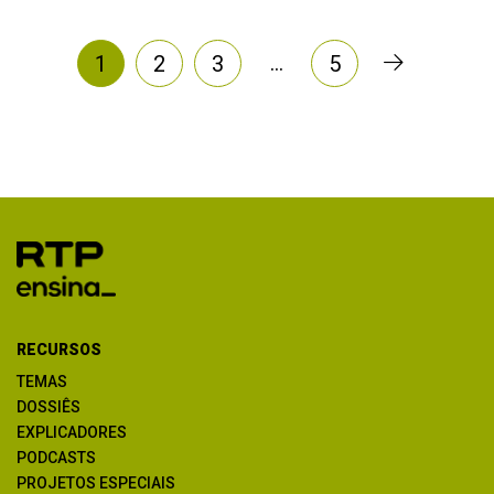
…
1
2
3
5
RECURSOS
TEMAS
DOSSIÊS
EXPLICADORES
PODCASTS
PROJETOS ESPECIAIS