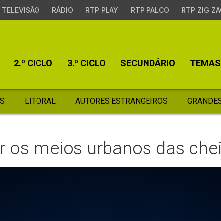
TELEVISÃO
RÁDIO
RTP PLAY
RTP PALCO
RTP ZIG ZA
2.º CICLO
3.º CICLO
SECUNDÁRIO
TEMAS
S
LITORAL
AUTORES ESTRANGEIROS
GRANDES
 os meios urbanos das che