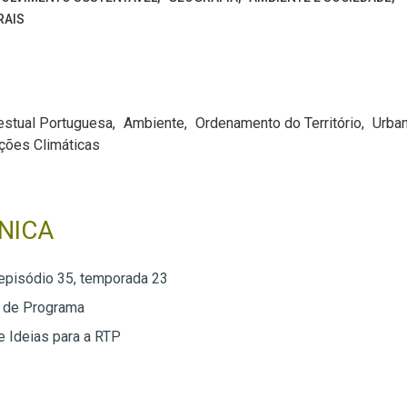
RAIS
estual Portuguesa
Ambiente
Ordenamento do Território
Urba
ações Climáticas
NICA
 episódio 35, temporada 23
o de Programa
e Ideias para a RTP