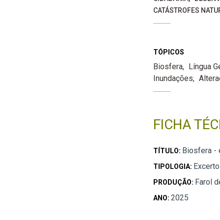
CATÁSTROFES NATU
TÓPICOS
Biosfera
Língua G
Inundações
Alter
FICHA TÉC
Biosfera -
TÍTULO:
Excert
TIPOLOGIA:
Farol d
PRODUÇÃO:
2025
ANO: