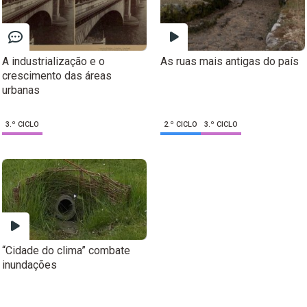
A industrialização e o
As ruas mais antigas do país
crescimento das áreas
urbanas
3.º CICLO
2.º CICLO
3.º CICLO
“Cidade do clima” combate
inundações