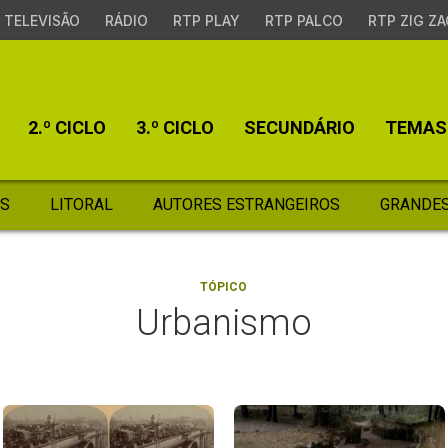
TELEVISÃO
RÁDIO
RTP PLAY
RTP PALCO
RTP ZIG ZA
2.º CICLO
3.º CICLO
SECUNDÁRIO
TEMAS
S
LITORAL
AUTORES ESTRANGEIROS
GRANDES
TÓPICO
Urbanismo