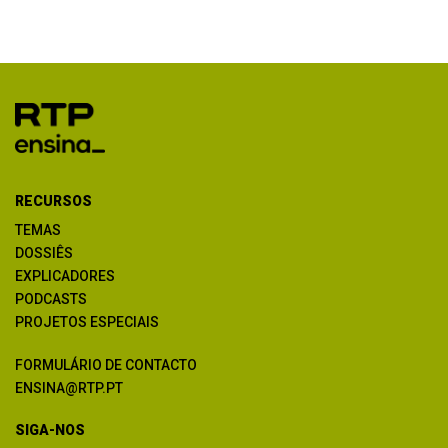
RECURSOS
TEMAS
DOSSIÊS
EXPLICADORES
PODCASTS
PROJETOS ESPECIAIS
FORMULÁRIO DE CONTACTO
ENSINA@RTP.PT
SIGA-NOS