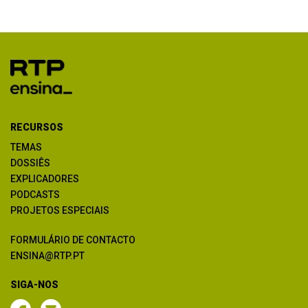
RECURSOS
TEMAS
DOSSIÊS
EXPLICADORES
PODCASTS
PROJETOS ESPECIAIS
FORMULÁRIO DE CONTACTO
ENSINA@RTP.PT
SIGA-NOS