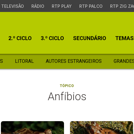
TELEVISÃO
RÁDIO
RTP PLAY
RTP PALCO
RTP ZIG ZA
2.º CICLO
3.º CICLO
SECUNDÁRIO
TEMAS
S
LITORAL
AUTORES ESTRANGEIROS
GRANDES
TÓPICO
Anfíbios