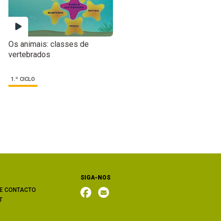
Os animais: classes de
vertebrados
1.º CICLO
SIGA-NOS
E CONTACTO
T