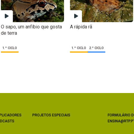
O sapo, um anfíbio que gosta
A rápida rã
de terra
1.º CICLO
1.º CICLO
2.º CICLO
PLICADORES
PROJETOS ESPECIAIS
FORMULÁRIO D
DCASTS
ENSINA@RTP.P