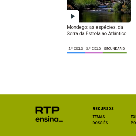
Mondego: as espécies, da
Serra da Estrela ao Atlântico
2.º CICLO
3.º CICLO
SECUNDÁRIO
RECURSOS
TEMAS
EX
DOSSIÊS
PO