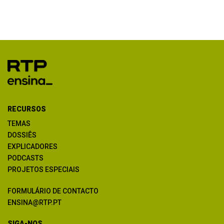
RECURSOS
TEMAS
DOSSIÊS
EXPLICADORES
PODCASTS
PROJETOS ESPECIAIS
FORMULÁRIO DE CONTACTO
ENSINA@RTP.PT
SIGA-NOS