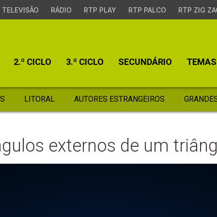
TELEVISÃO
RÁDIO
RTP PLAY
RTP PALCO
RTP ZIG ZA
2.º CICLO
3.º CICLO
SECUNDÁRIO
TEMAS
S
LITORAL
AUTORES ESTRANGEIROS
GRANDES
gulos externos de um triâng