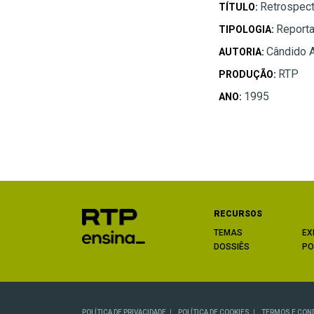
Retrospect
TÍTULO:
Report
TIPOLOGIA:
Cândido 
AUTORIA:
RTP
PRODUÇÃO:
1995
ANO:
RECURSOS
TEMAS
EX
DOSSIÊS
PO
POLÍTICA DE PRIVACIDADE
POLÍTICA DE COOKIES
TERMOS E CON