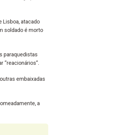
 Lisboa, atacado
Um soldado é morto
os paraquedistas
 “reacionários”.
 noutras embaixadas
 nomeadamente, a