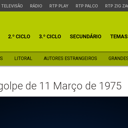
TELEVISÃO
RÁDIO
RTP PLAY
RTP PALCO
RTP ZIG ZA
2.º CICLO
3.º CICLO
SECUNDÁRIO
TEMAS
S
LITORAL
AUTORES ESTRANGEIROS
GRANDES
 golpe de 11 Março de 1975