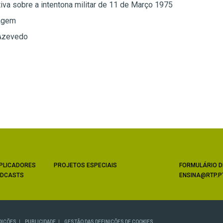
iva sobre a intentona militar de 11 de Março 1975
agem
Azevedo
PLICADORES
PROJETOS ESPECIAIS
FORMULÁRIO D
DCASTS
ENSINA@RTP.P
DIÇÕES
PUBLICIDADE
GESTÃO DAS DEFINIÇÕES DE COOKIES