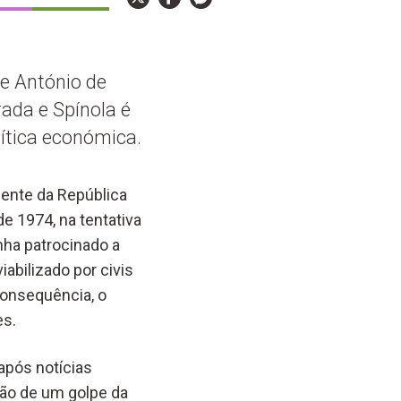
te António de
ada e Spínola é
lítica económica.
dente da República
e 1974, na tentativa
nha patrocinado a
iabilizado por civis
onsequência, o
es.
após notícias
ão de um golpe da