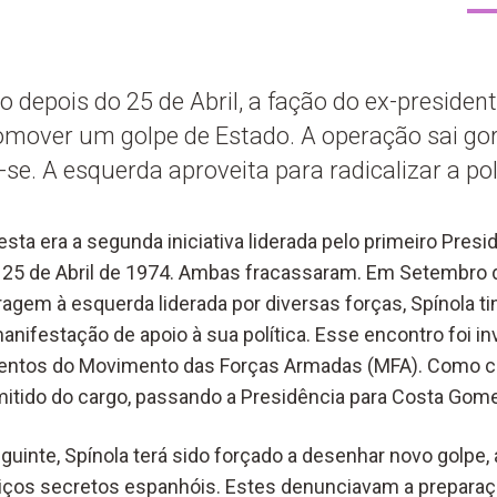
depois do 25 de Abril, a fação do ex-presiden
omover um golpe de Estado. A operação sai gor
r-se. A esquerda aproveita para radicalizar a po
ta era a segunda iniciativa liderada pelo primeiro Presi
 25 de Abril de 1974. Ambas fracassaram. Em Setembro d
ragem à esquerda liderada por diversas forças, Spínola ti
nifestação de apoio à sua política. Esse encontro foi inv
entos do Movimento das Forças Armadas (MFA). Como c
mitido do cargo, passando a Presidência para Costa Gom
uinte, Spínola terá sido forçado a desenhar novo golpe, 
viços secretos espanhóis. Estes denunciavam a preparaç