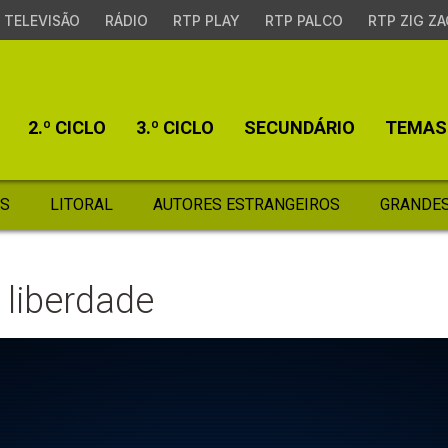
TELEVISÃO
RÁDIO
RTP PLAY
RTP PALCO
RTP ZIG ZA
2.º CICLO
3.º CICLO
SECUNDÁRIO
TEMAS
S
LITORAL
AUTORES ESTRANGEIROS
GRANDES
 liberdade