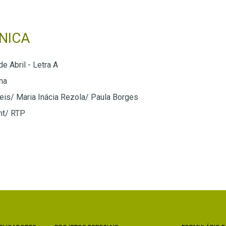
NICA
de Abril - Letra A
ma
eis/ Maria Inácia Rezola/ Paula Borges
nt/ RTP