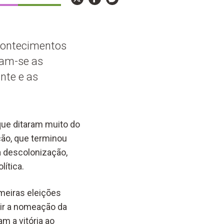
acontecimentos
lam-se as
nte e as
ue ditaram muito do
ção, que terminou
a descolonização,
ítica.
imeiras eleições
tir a nomeação da
m a vitória ao