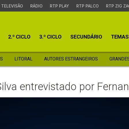
TELEVISÃO
RÁDIO
RTP PLAY
RTP PALCO
RTP ZIG ZA
2.º CICLO
3.º CICLO
SECUNDÁRIO
TEMAS
S
LITORAL
AUTORES ESTRANGEIROS
GRANDES
ilva entrevistado por Ferna