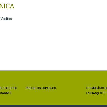
NICA
 Vadias
PLICADORES
PROJETOS ESPECIAIS
FORMULÁRIO D
DCASTS
ENSINA@RTP.P