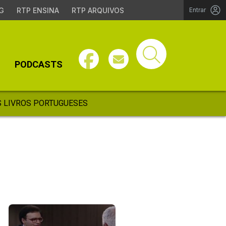
G
RTP ENSINA
RTP ARQUIVOS
Entrar
PODCASTS
 LIVROS PORTUGUESES