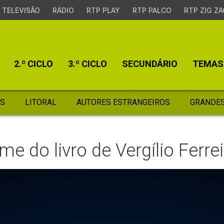
TELEVISÃO
RÁDIO
RTP PLAY
RTP PALCO
RTP ZIG ZA
2.º CICLO
3.º CICLO
SECUNDÁRIO
TEMAS
S
LITORAL
AUTORES ESTRANGEIROS
GRANDES
lme do livro de Vergílio Ferre