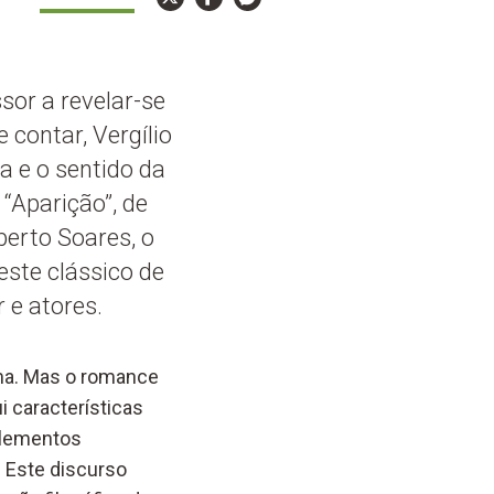
sor a revelar-se
 contar, Vergílio
ia e o sentido da
 “Aparição”, de
berto Soares, o
ste clássico de
 e atores.
ma.
Mas
o
romance
ui
características
 elementos
.
Este discurso