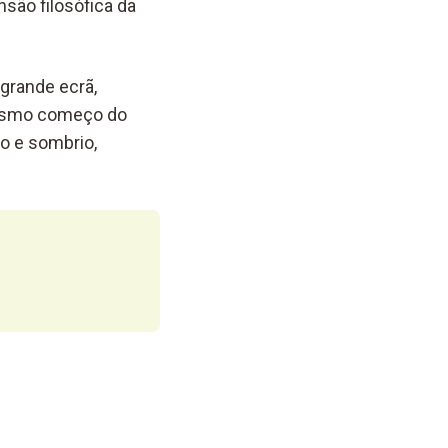
nsão filosófica
da
grande ecrã,
mesmo começo
do
go
e sombrio,