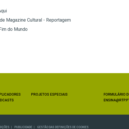
Aqui
 de Magazine Cultural - Reportagem
 Fim do Mundo
PLICADORES
PROJETOS ESPECIAIS
FORMULÁRIO D
DCASTS
ENSINA@RTP.P
DIÇÕES
PUBLICIDADE
GESTÃO DAS DEFINIÇÕES DE COOKIES