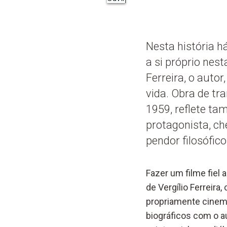
Nesta história h
a si próprio nes
Ferreira, o autor
vida. Obra de tr
1959, reflete ta
protagonista, ch
pendor filosófico
Fazer um filme fiel a
de Vergílio Ferr
eira,
propriamente cinem
biográficos com o a