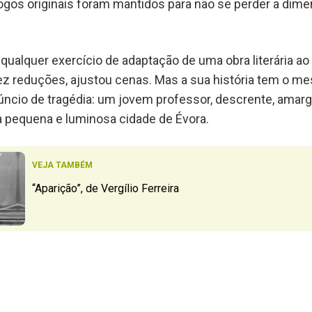
logos
originais
foram mantidos
para não se perder
a dime
qualquer
exercício de adaptação
d
e uma
obra literária ao
fez
reduções
, ajus
tou
cenas
.
Mas a sua história tem o 
úncio
de tragédia: u
m
jovem professor, descrente, amar
à pequena
e luminosa
cidade de Évora
.
VEJA TAMBÉM
“Aparição”, de Vergílio Ferreira