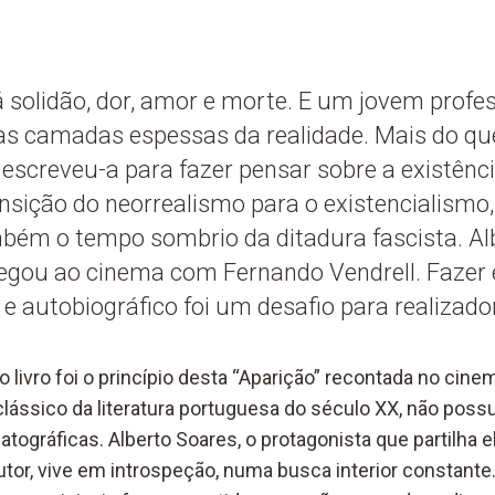
á solidão, dor, amor e morte. E um jovem profes
tas camadas espessas da realidade. Mais do que
, escreveu-a para fazer pensar sobre a existênc
ansição do neorrealismo para o existencialismo,
mbém o tempo sombrio da ditadura fascista. Al
egou ao cinema com Fernando Vendrell. Fazer e
 e autobiográfico foi um desafio para realizador
o livro
foi o princípio
desta “Aparição” recontada no cine
 clássico da literatura portuguesa do século XX, não
poss
atográficas.
Alberto Soares, o protagonista que partilha
utor,
vive em introspeção, num
a busca interior constante