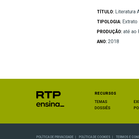
Literatura 
TÍTULO:
Extrato
TIPOLOGIA:
até ao
PRODUÇÃO:
2018
ANO:
RECURSOS
TEMAS
EX
DOSSIÊS
PO
POLÍTICA DE PRIVACIDADE
POLÍTICA DE COOKIES
TERMOS E CON