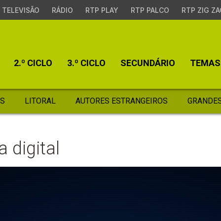
TELEVISÃO
RÁDIO
RTP PLAY
RTP PALCO
RTP ZIG ZA
2.º CICLO
3.º CICLO
SECUNDÁRIO
TEMAS
S
LITORAL
AUTORES ESTRANGEIROS
GRANDES
 digital