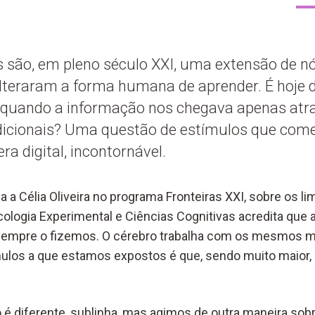
s são, em pleno século XXI, uma extensão de nó
alteraram a forma humana de aprender. É hoje 
e quando a informação nos chegava apenas atr
dicionais? Uma questão de estímulos que co
era digital, incontornável.
a a Célia Oliveira no programa Fronteiras XXI, sobre os li
cologia Experimental e Ciências Cognitivas acredita que
empre o fizemos. O cérebro trabalha com os mesmos 
mulos a que estamos expostos é que, sendo muito maior,
é diferente, sublinha, mas agimos de outra maneira sobr