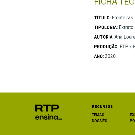
FICHA TÉC
Fronteiras
TÍTULO:
Extrato
TIPOLOGIA:
Ana Lour
AUTORIA:
RTP / 
PRODUÇÃO:
2020
ANO:
RECURSOS
TEMAS
EX
DOSSIÊS
PO