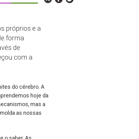
s próprios e a
de forma
avés de
meçou com a
mites do cérebro. A
 aprendemos hoje da
mecanismos, mas a
 molda as nossas
e o saber. As