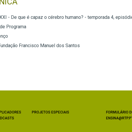
NICA
 XXI - De que é capaz o cérebro humano? - temporada 4, episódi
 de Programa
enço
Fundação Francisco Manuel dos Santos
PLICADORES
PROJETOS ESPECIAIS
FORMULÁRIO D
DCASTS
ENSINA@RTP.P