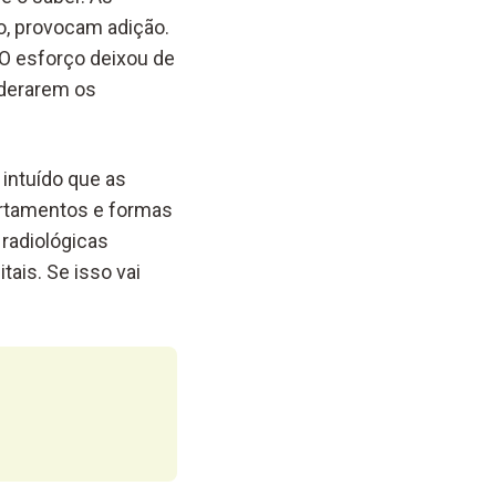
o, provocam adição.
O esforço deixou de
iderarem os
intuído que as
rtamentos e formas
radiológicas
ais. Se isso vai