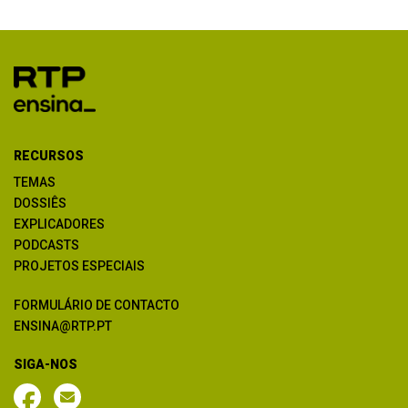
RECURSOS
TEMAS
DOSSIÊS
EXPLICADORES
PODCASTS
PROJETOS ESPECIAIS
FORMULÁRIO DE CONTACTO
ENSINA@RTP.PT
SIGA-NOS