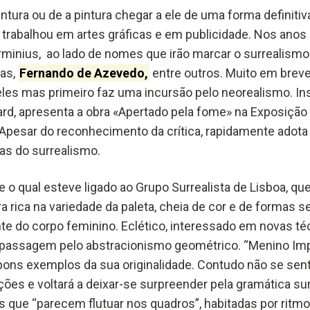
ntura ou de a pintura chegar a ele de uma forma definitiva
 trabalhou em artes gráficas e em publicidade. Nos anos 
erminius, ao lado de nomes que irão marcar o surrealismo
xas,
Fernando de Azevedo,
entre outros. Muito em breve
les mas primeiro faz uma incursão pelo neorealismo. In
rd, apresenta a obra «Apertado pela fome» na Exposição 
 Apesar do reconhecimento da crítica, rapidamente adot
as do surrealismo.
e o qual esteve ligado ao Grupo Surrealista de Lisboa, que
 rica na variedade da paleta, cheia de cor e de formas 
 do corpo feminino. Eclético, interessado em novas téc
passagem pelo abstracionismo geométrico. “Menino Imp
bons exemplos da sua originalidade. Contudo não se sent
ões e voltará a deixar-se surpreender pela gramática sur
 que “parecem flutuar nos quadros”, habitadas por ritm