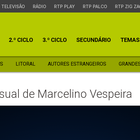
TELEVISÃO
RÁDIO
RTP PLAY
RTP PALCO
RTP ZIG ZA
2.º CICLO
3.º CICLO
SECUNDÁRIO
TEMAS
S
LITORAL
AUTORES ESTRANGEIROS
GRANDES
sual de Marcelino Vespeira