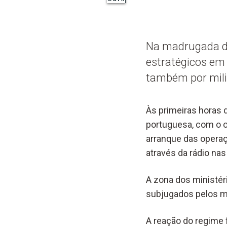
Na madrugada de
estratégicos em
também por mili
Às primeiras horas 
portuguesa, com o o
arranque das opera
através da rádio nas
A zona dos ministér
subjugados pelos mi
A reação do regime f