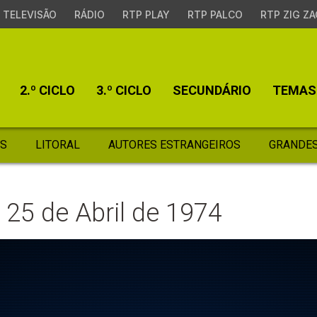
TELEVISÃO
RÁDIO
RTP PLAY
RTP PALCO
RTP ZIG ZA
2.º CICLO
3.º CICLO
SECUNDÁRIO
TEMAS
S
LITORAL
AUTORES ESTRANGEIROS
GRANDES
 25 de Abril de 1974