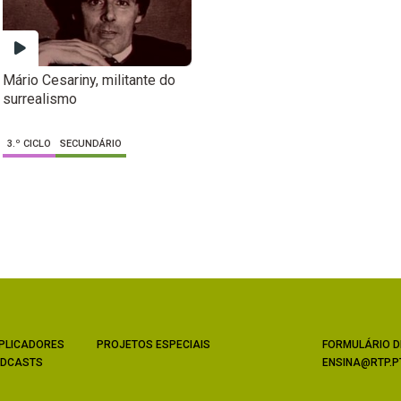
Mário Cesariny, militante do
surrealismo
3.º CICLO
SECUNDÁRIO
PLICADORES
PROJETOS ESPECIAIS
FORMULÁRIO D
DCASTS
ENSINA@RTP.P