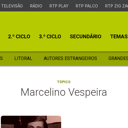
TELEVISÃO
RÁDIO
RTP PLAY
RTP PALCO
RTP ZIG ZA
2.º CICLO
3.º CICLO
SECUNDÁRIO
TEMAS
S
LITORAL
AUTORES ESTRANGEIROS
GRANDES
TÓPICO
Marcelino Vespeira