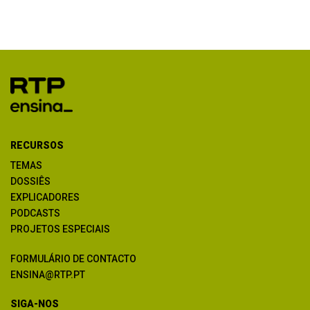
RECURSOS
TEMAS
DOSSIÊS
EXPLICADORES
PODCASTS
PROJETOS ESPECIAIS
FORMULÁRIO DE CONTACTO
ENSINA@RTP.PT
SIGA-NOS