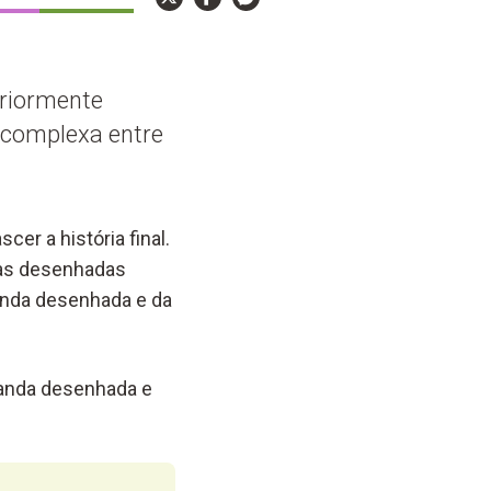
riormente
 complexa entre
er a história final.
das desenhadas
anda desenhada e da
banda desenhada e