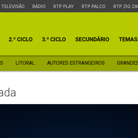
TELEVISÃO
RÁDIO
RTP PLAY
RTP PALCO
RTP ZIG ZA
2.º CICLO
3.º CICLO
SECUNDÁRIO
TEMAS
S
LITORAL
AUTORES ESTRANGEIROS
GRANDES
ada