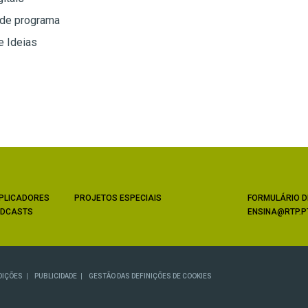
 de programa
e Ideias
PLICADORES
PROJETOS ESPECIAIS
FORMULÁRIO D
DCASTS
ENSINA@RTP.P
DIÇÕES
PUBLICIDADE
GESTÃO DAS DEFINIÇÕES DE COOKIES