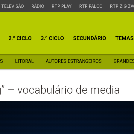
TELEVISÃO
RÁDIO
RTP PLAY
RTP PALCO
RTP ZIG ZA
2.º CICLO
3.º CICLO
SECUNDÁRIO
TEMAS
S
LITORAL
AUTORES ESTRANGEIROS
GRANDES
” – vocabulário de media