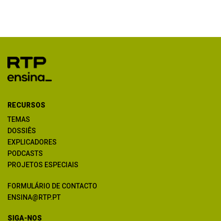
RECURSOS
TEMAS
DOSSIÊS
EXPLICADORES
PODCASTS
PROJETOS ESPECIAIS
FORMULÁRIO DE CONTACTO
ENSINA@RTP.PT
SIGA-NOS