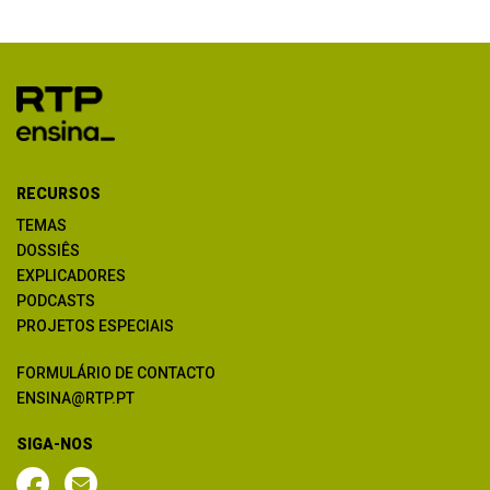
RECURSOS
TEMAS
DOSSIÊS
EXPLICADORES
PODCASTS
PROJETOS ESPECIAIS
FORMULÁRIO DE CONTACTO
ENSINA@RTP.PT
SIGA-NOS