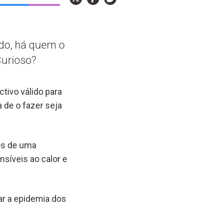
udo, há quem o
Curioso?
tivo válido para
 de o fazer seja
sos de uma
síveis ao calor e
rar a epidemia dos