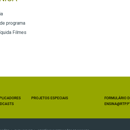
ia
 de programa
íquida Filmes
PLICADORES
PROJETOS ESPECIAIS
FORMULÁRIO D
DCASTS
ENSINA@RTP.P