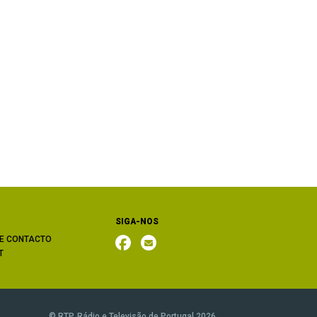
SIGA-NOS
E CONTACTO
T
© RTP, Rádio e Televisão de Portugal 2026