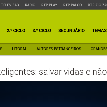
TELEVISÃO
RÁDIO
RTP PLAY
RTP PALCO
RTP ZIG ZA
2.º CICLO
3.º CICLO
SECUNDÁRIO
TEMAS
S
LITORAL
AUTORES ESTRANGEIROS
GRANDES
ligentes: salvar vidas e não 