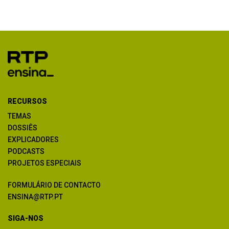
RECURSOS
TEMAS
DOSSIÊS
EXPLICADORES
PODCASTS
PROJETOS ESPECIAIS
FORMULÁRIO DE CONTACTO
ENSINA@RTP.PT
SIGA-NOS