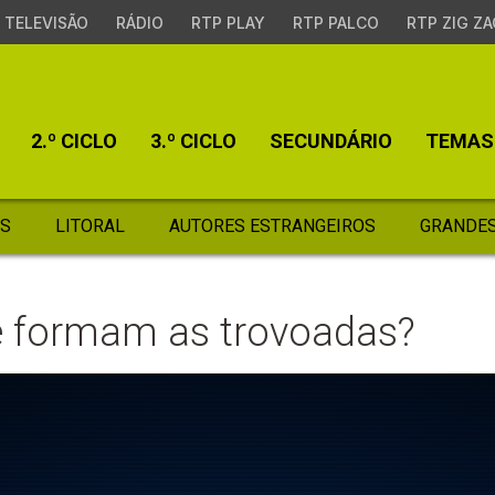
TELEVISÃO
RÁDIO
RTP PLAY
RTP PALCO
RTP ZIG ZA
2.º CICLO
3.º CICLO
SECUNDÁRIO
TEMAS
S
LITORAL
AUTORES ESTRANGEIROS
GRANDES
 formam as trovoadas?