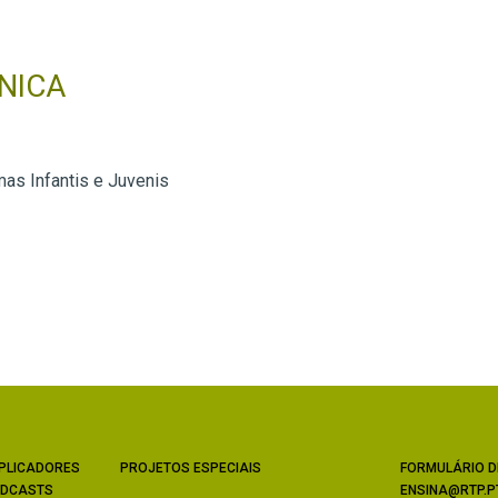
NICA
as Infantis e Juvenis
PLICADORES
PROJETOS ESPECIAIS
FORMULÁRIO D
DCASTS
ENSINA@RTP.P