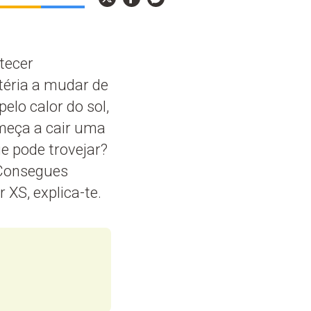
tecer
téria a mudar de
lo calor do sol,
omeça a cair uma
e pode trovejar?
 Consegues
XS, explica-te.