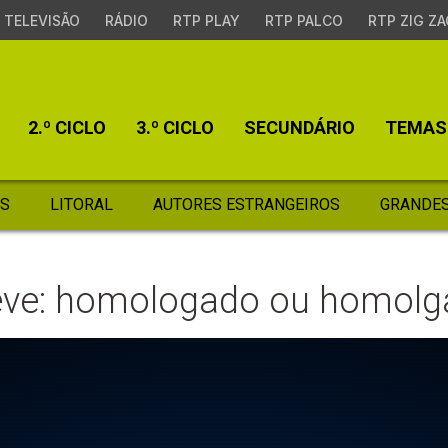
TELEVISÃO
RÁDIO
RTP PLAY
RTP PALCO
RTP ZIG ZA
2.º CICLO
3.º CICLO
SECUNDÁRIO
TEMAS
S
LITORAL
AUTORES ESTRANGEIROS
GRANDES
eve: homologado ou homolg