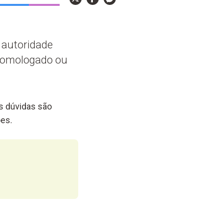
r autoridade
 homologado ou
As dúvidas são
es.