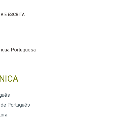
RA E ESCRITA
íngua Portuguesa
NICA
guês
 de Português
tora