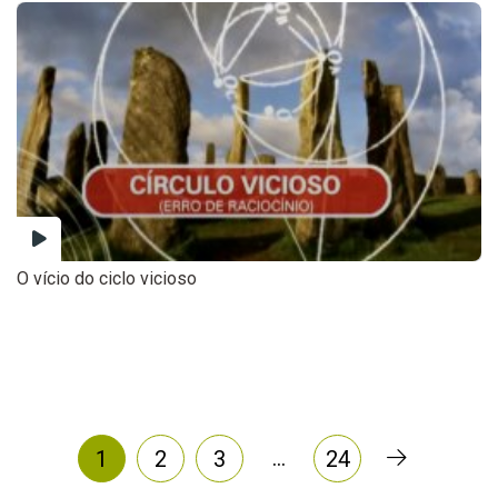
O vício do ciclo vicioso
…
1
2
3
24