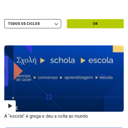
Escolher Ciclo
Filtrar por Ciclo
OK
A “escola” é grega e deu a volta ao mundo