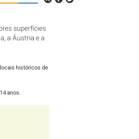
res superfícies
, a Áustria e a
locais históricos de
14 anos.