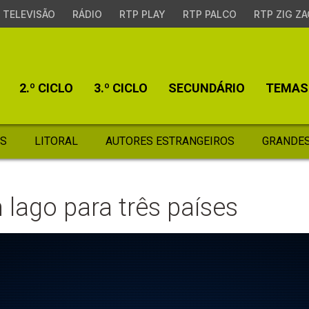
TELEVISÃO
RÁDIO
RTP PLAY
RTP PALCO
RTP ZIG ZA
2.º CICLO
3.º CICLO
SECUNDÁRIO
TEMAS
S
LITORAL
AUTORES ESTRANGEIROS
GRANDES
lago para três países