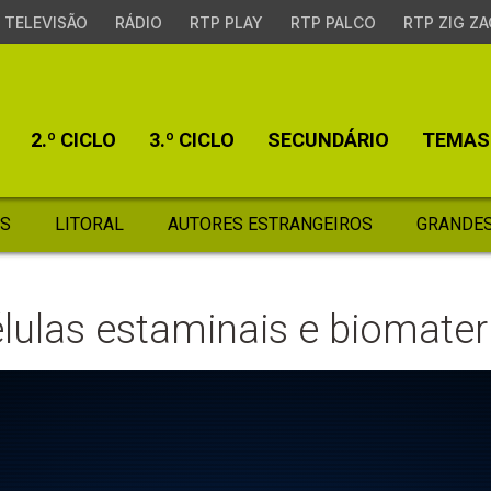
TELEVISÃO
RÁDIO
RTP PLAY
RTP PALCO
RTP ZIG ZA
2.º CICLO
3.º CICLO
SECUNDÁRIO
TEMAS
S
LITORAL
AUTORES ESTRANGEIROS
GRANDES
élulas estaminais e biomater