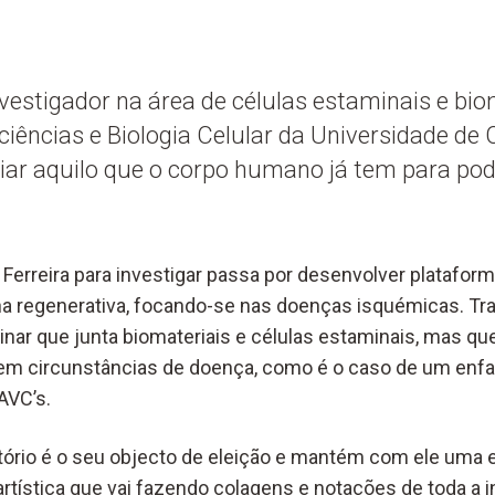
investigador na área de células estaminais e bio
iências e Biologia Celular da Universidade de
iar aquilo que o corpo humano já tem para pod
 Ferreira para investigar passa por desenvolver platafor
a regenerativa, focando-se nas doenças isquémicas. Tr
linar que junta biomateriais e células estaminais, mas q
em circunstâncias de doença, como é o caso de um enfar
AVC’s.
tório é o seu objecto de eleição e mantém com ele uma e
 artística que vai fazendo colagens e notações de toda a 