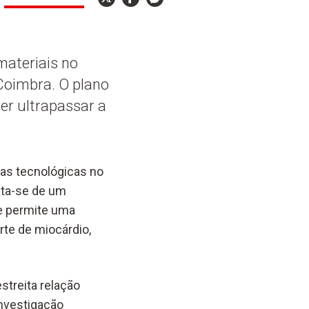
materiais no
 Coimbra. O plano
er ultrapassar a
mas tecnológicas no
ata-se de um
ue permite uma
te de miocárdio,
streita relação
investigação