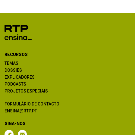
RECURSOS
TEMAS
DOSSIÊS
EXPLICADORES
PODCASTS
PROJETOS ESPECIAIS
FORMULÁRIO DE CONTACTO
ENSINA@RTP.PT
SIGA-NOS