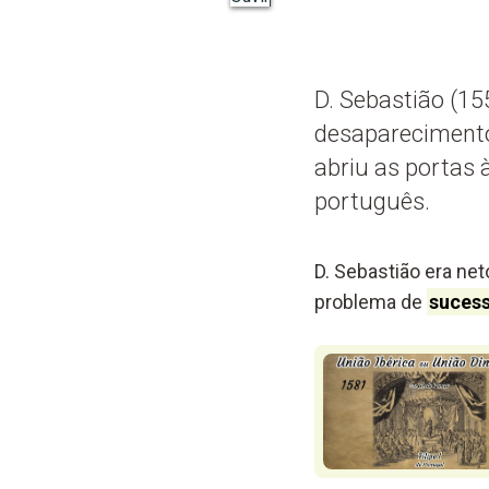
D. Sebastião (1
desaparecimento 
abriu as portas 
português.
D. Sebastião era net
problema de
sucess