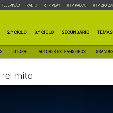
TELEVISÃO
RÁDIO
RTP PLAY
RTP PALCO
RTP ZIG ZA
2.º CICLO
3.º CICLO
SECUNDÁRIO
TEMAS
S
LITORAL
AUTORES ESTRANGEIROS
GRANDES
 rei mito