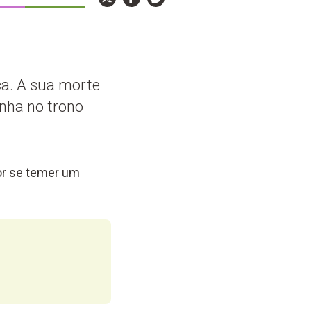
ca. A sua morte
anha no trono
por se temer um