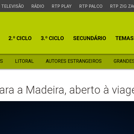
TELEVISÃO
RÁDIO
RTP PLAY
RTP PALCO
RTP ZIG ZA
2.º CICLO
3.º CICLO
SECUNDÁRIO
TEMAS
S
LITORAL
AUTORES ESTRANGEIROS
GRANDES
ara a Madeira, aberto à via