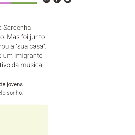
a Sardenha
o. Mas foi junto
ou a "sua casa".
no um imigrante
ativo da música.
 de jovens
elo sonho.