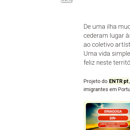
De uma ilha mud
cederam lugar às
ao coletivo artí
Uma vida simples
feliz neste terri
Projeto do
ENTR pt
imigrantes em Portu