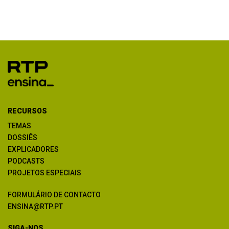
RECURSOS
TEMAS
DOSSIÊS
EXPLICADORES
PODCASTS
PROJETOS ESPECIAIS
FORMULÁRIO DE CONTACTO
ENSINA@RTP.PT
SIGA-NOS