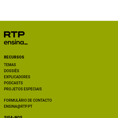
RECURSOS
TEMAS
DOSSIÊS
EXPLICADORES
PODCASTS
PROJETOS ESPECIAIS
FORMULÁRIO DE CONTACTO
ENSINA@RTP.PT
SIGA-NOS