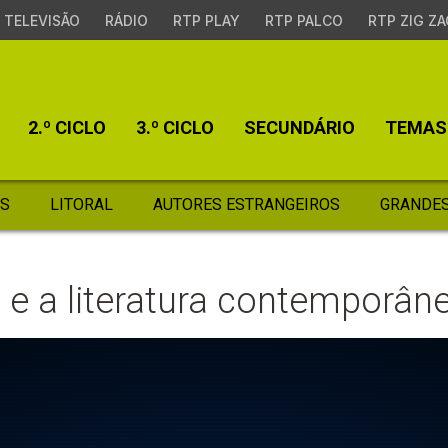
TELEVISÃO
RÁDIO
RTP PLAY
RTP PALCO
RTP ZIG ZA
2.º CICLO
3.º CICLO
SECUNDÁRIO
TEMAS
S
LITORAL
AUTORES ESTRANGEIROS
GRANDES
 e a literatura contemporân