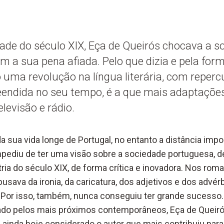
de do século XIX, Eça de Queirós chocava a s
 a sua pena afiada. Pelo que dizia e pela form
uma revolução na língua literária, com reperc
eendida no seu tempo, é a que mais adaptaçõe
elevisão e rádio.
a sua vida longe de Portugal, no entanto a distância impo
pediu de ter uma visão sobre a sociedade portuguesa, de 
ria do século XIX, de forma crítica e inovadora. Nos rom
busava da ironia, da caricatura, dos adjetivos e dos advér
 Por isso, também, nunca conseguiu ter grande sucesso
tado pelos mais próximos contemporâneos, Eça de Queir
, ainda hoje considerado o autor que mais contribuiu par