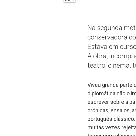
Na segunda meta
conservadora com
Estava em curso 
A obra, incompr
teatro, cinema, t
Viveu grande parte d
diplomática não o im
escrever sobre a pát
crónicas, ensaios, a
português clássico.
muitas vezes rejei
tornar num clássico