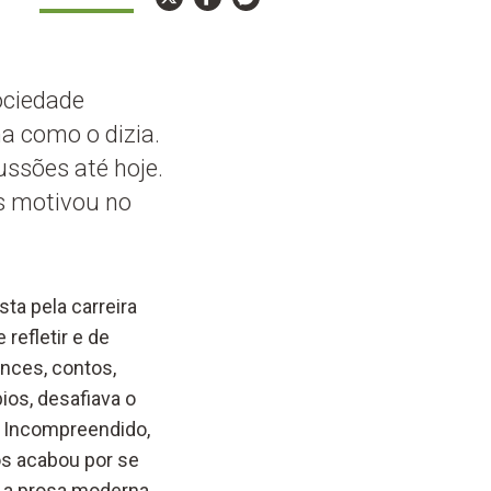
ociedade
a como o dizia.
ussões até hoje.
s motivou no
sta pela carreira
refletir e de
ances, contos,
bios, desafiava o
. Incompreendido,
ós acabou por se
a a prosa moderna.