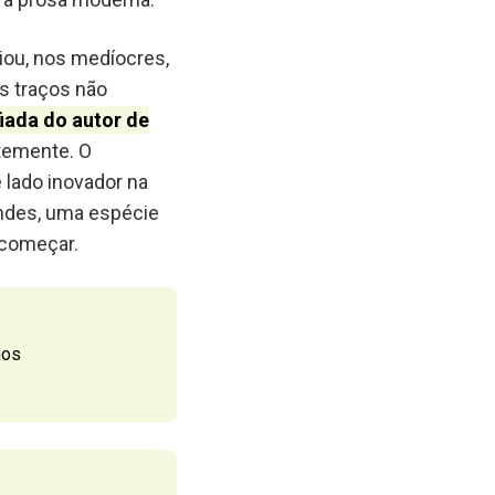
iou, nos medíocres,
s traços não
iada do autor de
ntemente. O
 lado inovador na
endes, uma espécie
 começar.
mos