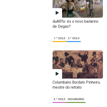
duARTe: és o novo bailarino
de Degas?
1.º CICLO
2.º CICLO
Columbano Bordalo Pinheiro,
mestre do retrato
3.º CICLO
SECUNDÁRIO