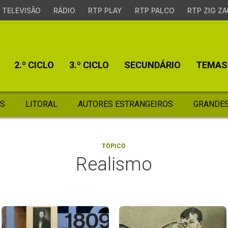
TELEVISÃO
RÁDIO
RTP PLAY
RTP PALCO
RTP ZIG ZA
2.º CICLO
3.º CICLO
SECUNDÁRIO
TEMAS
S
LITORAL
AUTORES ESTRANGEIROS
GRANDES
TÓPICO
Realismo