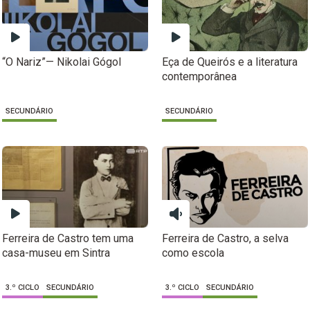
“O Nariz”— Nikolai Gógol
Eça de Queirós e a literatura
contemporânea
SECUNDÁRIO
SECUNDÁRIO
Ferreira de Castro tem uma
Ferreira de Castro, a selva
casa-museu em Sintra
como escola
3.º CICLO
SECUNDÁRIO
3.º CICLO
SECUNDÁRIO