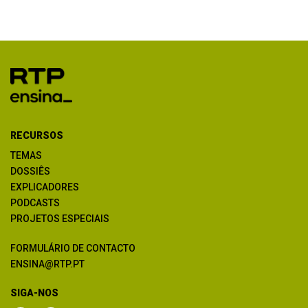
RECURSOS
TEMAS
DOSSIÊS
EXPLICADORES
PODCASTS
PROJETOS ESPECIAIS
FORMULÁRIO DE CONTACTO
ENSINA@RTP.PT
SIGA-NOS