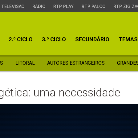
TELEVISÃO
RÁDIO
RTP PLAY
RTP PALCO
RTP ZIG ZA
2.º CICLO
3.º CICLO
SECUNDÁRIO
TEMAS
S
LITORAL
AUTORES ESTRANGEIROS
GRANDES
rgética: uma necessidade