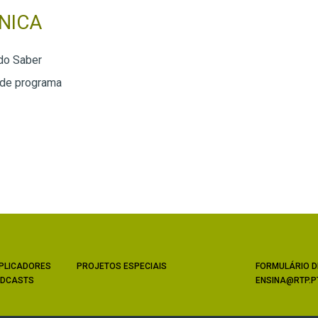
NICA
do Saber
 de programa
PLICADORES
PROJETOS ESPECIAIS
FORMULÁRIO D
DCASTS
ENSINA@RTP.P