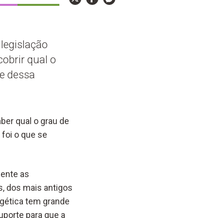
legislação
cobrir qual o
se dessa
ber qual o grau de
 foi o que se
ente as
, dos mais antigos
rgética tem grande
uporte para que a