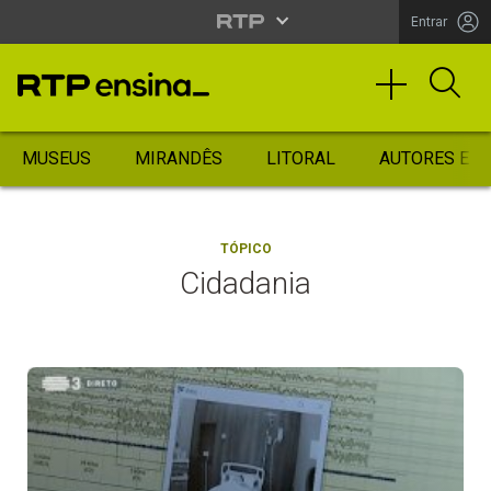
Entrar
MUSEUS
MIRANDÊS
LITORAL
AUTORES ES
TÓPICO
Cidadania