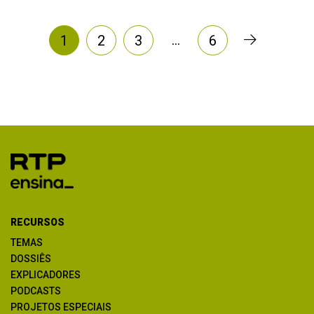
…
1
2
3
6
RECURSOS
TEMAS
DOSSIÊS
EXPLICADORES
PODCASTS
PROJETOS ESPECIAIS