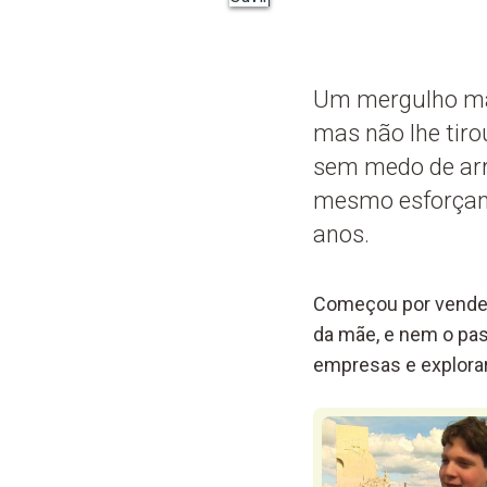
Um mergulho mal
mas não lhe tiro
sem medo de arr
mesmo esforçand
anos.
Começou por vender 
da mãe, e nem o pas
empresas e explorar