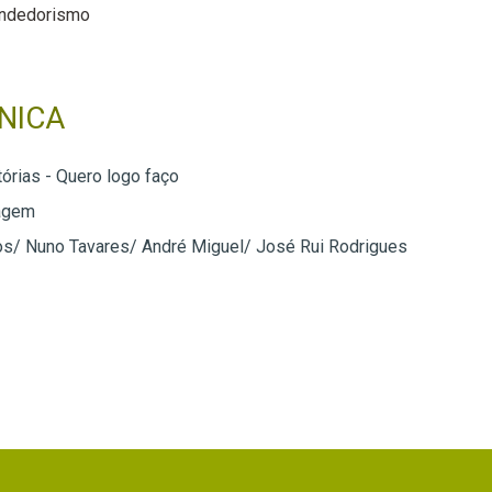
ndedorismo
NICA
tórias - Quero logo faço
agem
os/ Nuno Tavares/ André Miguel/ José Rui Rodrigues