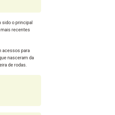
sido o principal
s mais recentes
m acessos para
s que nasceram da
ira de rodas.