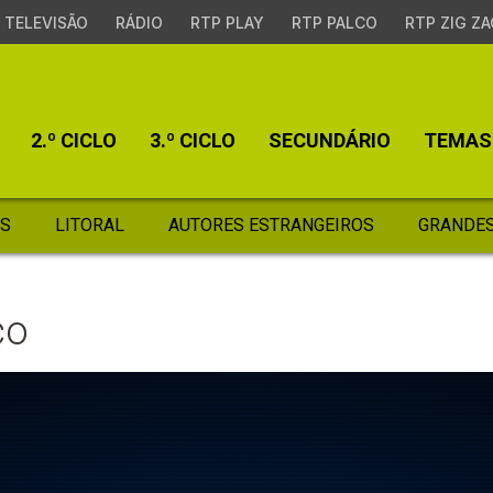
TELEVISÃO
RÁDIO
RTP PLAY
RTP PALCO
RTP ZIG ZA
2.º CICLO
3.º CICLO
SECUNDÁRIO
TEMAS
S
LITORAL
AUTORES ESTRANGEIROS
GRANDES
ço