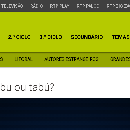
TELEVISÃO
RÁDIO
RTP PLAY
RTP PALCO
RTP ZIG ZA
2.º CICLO
3.º CICLO
SECUNDÁRIO
TEMAS
S
LITORAL
AUTORES ESTRANGEIROS
GRANDES
bu ou tabú?