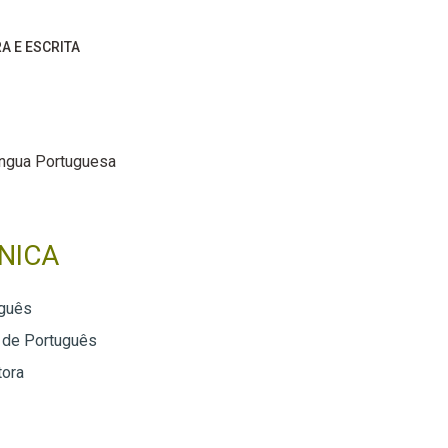
RA E ESCRITA
íngua Portuguesa
NICA
guês
 de Português
tora