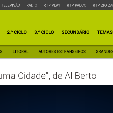
TELEVISÃO
RÁDIO
RTP PLAY
RTP PALCO
RTP ZIG ZA
2.º CICLO
3.º CICLO
SECUNDÁRIO
TEMAS
S
LITORAL
AUTORES ESTRANGEIROS
GRANDES
 uma Cidade”, de Al Berto