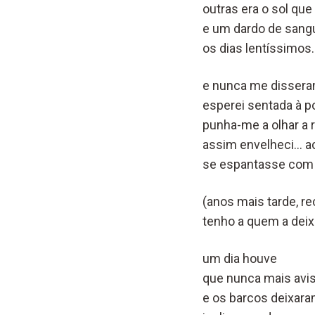
outras era o sol qu
e um dardo de sangue
os dias lentíssimo
e nunca me disser
esperei sentada à p
punha-me a olhar a 
assim envelheci… a
se espantasse com 
(anos mais tarde, r
tenho a quem a deixa
um dia houve
que nunca mais avis
e os barcos deixara