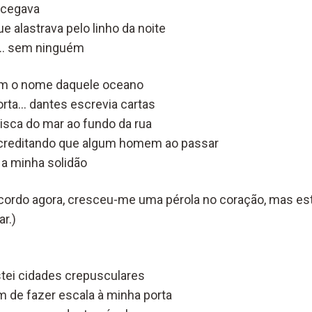
e cegava
 alastrava pelo linho da noite
s… sem ninguém
am o nome daquele oceano
orta… dantes escrevia cartas
risca do mar ao fundo da rua
creditando que algum homem ao passar
a minha solidão
ecordo agora, cresceu-me uma pérola no coração, mas est
r.)
tei cidades crepusculares
m de fazer escala à minha porta